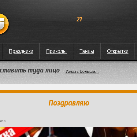
21
Праздники
Приколы
Танцы
Открытки
 вставить туда лицо
Узнать больше...
Поздравляю
ров