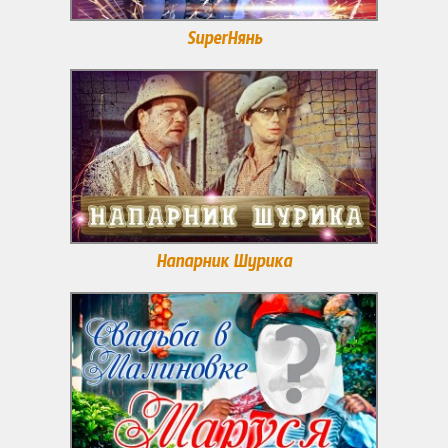
SuperНянь
Напарник Шурика