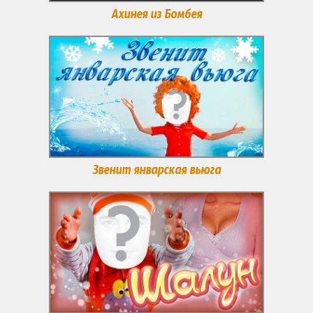
Ахинея из Бомбея
Звенит январская вьюга