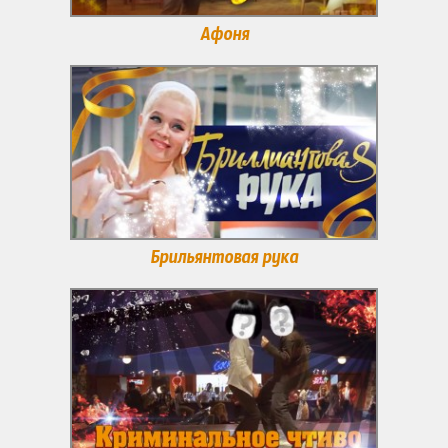
Афоня
Брильянтовая рука