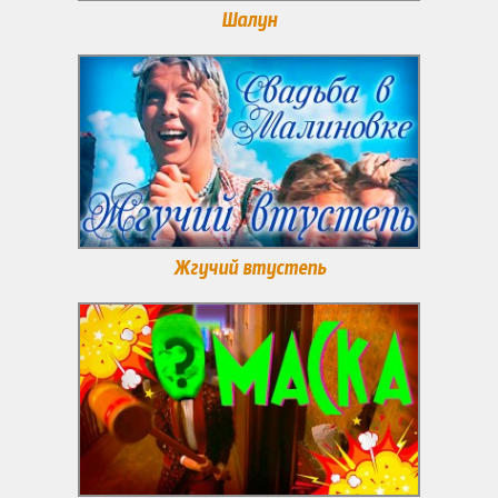
Шалун
Жгучий втустепь