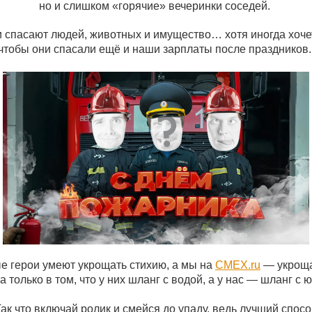
но и слишком «горячие» вечеринки соседей.
 спасают людей, животных и имущество… хотя иногда хоче
чтобы они спасали ещё и наши зарплаты после праздников
е герои умеют укрощать стихию, а мы на
СМЕХ.ru
— укрощат
а только в том, что у них шланг с водой, а у нас — шланг с 
ак что включай ролик и смейся до упаду, ведь лучший спос