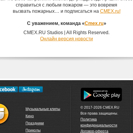
справиться с любым пожаром — это вовремя
вызвать пожарных… и подписаться на
СМЕХ.ru!
С уважением, команда «
Cmex.ru
»
CMEX.RU Studios | All Rights Reserved.
Онлайн версия новости
© 2017-2026 CMEX.RU
Музыкальные клипы
Все права защищены.
Кино
Политика
Праздники
конфиденциальности
Приколы
Договор-оферта