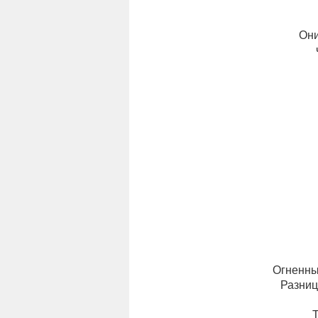
Они
Огненны
Разниц
Т