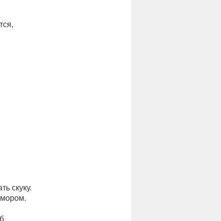
тся,
.
ь скуку.
юмором.
об